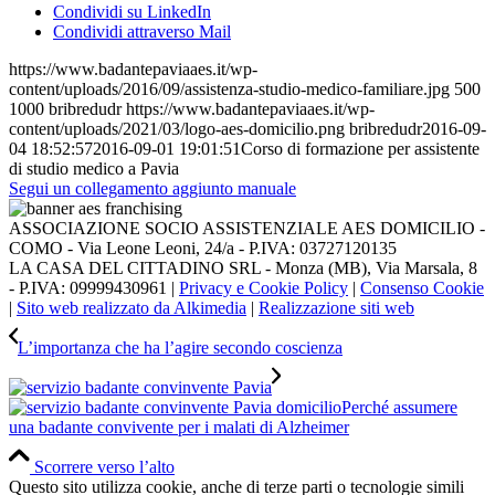
Condividi su LinkedIn
Condividi attraverso Mail
https://www.badantepaviaaes.it/wp-
content/uploads/2016/09/assistenza-studio-medico-familiare.jpg
500
1000
bribredudr
https://www.badantepaviaaes.it/wp-
content/uploads/2021/03/logo-aes-domicilio.png
bribredudr
2016-09-
04 18:52:57
2016-09-01 19:01:51
Corso di formazione per assistente
di studio medico a Pavia
Segui un collegamento aggiunto manuale
ASSOCIAZIONE SOCIO ASSISTENZIALE AES DOMICILIO -
COMO - Via Leone Leoni, 24/a - P.IVA: 03727120135
LA CASA DEL CITTADINO SRL - Monza (MB), Via Marsala, 8
- P.IVA: 09999430961 |
Privacy e Cookie Policy
|
Consenso Cookie
|
Sito web realizzato da Alkimedia
|
Realizzazione siti web
L’importanza che ha l’agire secondo coscienza
Perché assumere
una badante convivente per i malati di Alzheimer
Scorrere verso l’alto
Questo sito utilizza cookie, anche di terze parti o tecnologie simili