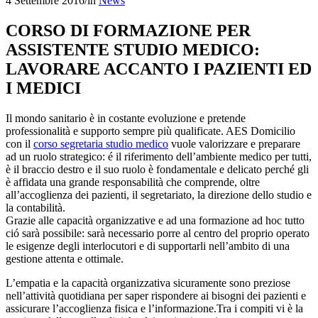
4 Settembre 2016
/
in
News
CORSO DI FORMAZIONE PER
ASSISTENTE STUDIO MEDICO:
LAVORARE ACCANTO I PAZIENTI ED
I MEDICI
Il mondo sanitario è in costante evoluzione e pretende
professionalità e supporto sempre più qualificate. AES Domicilio
con il
corso segretaria studio medico
vuole valorizzare e preparare
ad un ruolo strategico: é il riferimento dell’ambiente medico per tutti,
è il braccio destro e il suo ruolo è fondamentale e delicato perché gli
è affidata una grande responsabilità che comprende, oltre
all’accoglienza dei pazienti, il segretariato, la direzione dello studio e
la contabilità.
Grazie alle capacità organizzative e ad una formazione ad hoc tutto
ció sarà possibile: sarà necessario porre al centro del proprio operato
le esigenze degli interlocutori e di supportarli nell’ambito di una
gestione attenta e ottimale.
L’empatia e la capacità organizzativa sicuramente sono preziose
nell’attività quotidiana per saper rispondere ai bisogni dei pazienti e
assicurare l’accoglienza fisica e l’informazione.Tra i compiti vi è la