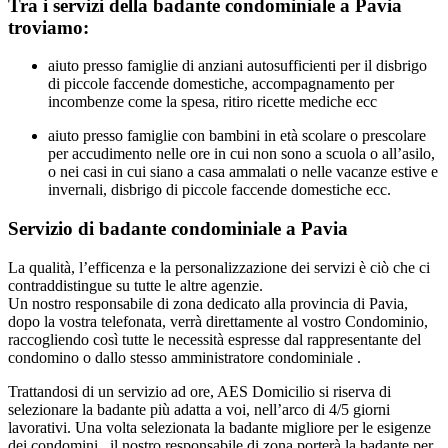
Tra i servizi della badante condominiale a Pavia
troviamo:
aiuto presso famiglie di anziani autosufficienti per il disbrigo
di piccole faccende domestiche, accompagnamento per
incombenze come la spesa, ritiro ricette mediche ecc
aiuto presso famiglie con bambini in età scolare o prescolare
per accudimento nelle ore in cui non sono a scuola o all’asilo,
o nei casi in cui siano a casa ammalati o nelle vacanze estive e
invernali, disbrigo di piccole faccende domestiche ecc.
Servizio di badante condominiale a Pavia
La qualità, l’efficenza e la personalizzazione dei servizi è ciò che ci
contraddistingue su tutte le altre agenzie.
Un nostro responsabile di zona dedicato alla provincia di Pavia,
dopo la vostra telefonata, verrà direttamente al vostro Condominio,
raccogliendo così tutte le necessità espresse dal rappresentante del
condomino o dallo stesso amministratore condominiale .
Trattandosi di un servizio ad ore, AES Domicilio si riserva di
selezionare la badante più adatta a voi, nell’arco di 4/5 giorni
lavorativi. Una volta selezionata la badante migliore per le esigenze
dei condomini , il nostro responsabile di zona porterà la badante per