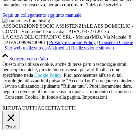
una prima conoscenza, per poi concordare l’inizio del servizio.
Segui un collegamento aggiunto manuale
ASSOCIAZIONE SOCIO ASSISTENZIALE AES DOMICILIO -
COMO - Via Leone Leoni, 24/a - P.IVA: 03727120135
LA CASA DEL CITTADINO SRL - Monza (MB), Via Marsala, 8
- P.IVA: 09999430961 |
Privacy e Cookie Policy
|
Consenso Cookie
|
Sito web realizzato da Alkimedia
|
Realizzazione siti web
Scorrere verso l’alto
Questo sito utilizza cookie, anche di terze parti o tecnologie simili
per scopi tecnici e, previo tuo consenso, per altri finalità come
specificato nella
Cookie Policy
. Puoi acconsentire all'uso di tali
tecnologie utilizzando il pulsante "Accetta Tutti" o negare e chiudere
l'avviso utilizzando il pulsante "Rifiuta tutti". Puoi liberamente dare,
negare o revocare il tuo consenso in qualsiasi momento cliccando su
"Consenso Cookie" in fondo alla pagina.
Impostazioni
RIFIUTA TUTTI
ACCETTA TUTTI
Chiudi