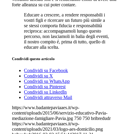
forte alleanza su cui poter contare.
Educare a crescere, a rendere responsabili i
vostri figli e ricercare un futuro più simile a
se stessi comporta fiducia e responsabilità
reciproca: accompagnamoli lungo questo
percorso, non lasciamoli in balia degli eventi,
il nostro compito é, prima di tutto, quello di
educare alla scelta.
Condividi questo articolo
Condividi su Facebook
Condividi su X
Condividi su WhatsApp
Condividi su Pinterest
Condividi su LinkedIn
Condividi attraverso Mail
https://www.badantepaviaaes.it/wp-
content/uploads/2015/06/servizio-educativo-Pavia-
mediazione-famigliare-Pavia.jpg
750
750
bribredudr
https://www.badantepaviaaes.it/wp-
content/uploads/2021/03/logo-aes-domicilio.png