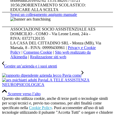
bribredudr
2016-02-02 15:51:44
2017-11-21
10:56:29
ORIENTAMENTO SCOLASTICO:
EDUCARE ALLA SCELTA
Segui un collegamento aggiunto manuale
ASSOCIAZIONE SOCIO ASSISTENZIALE AES
DOMICILIO - COMO - Via Leone Leoni, 24/a -
P.IVA: 03727120135
LA CASA DEL CITTADINO SRL - Monza (MB), Via
Marsala, 8 - P.IVA: 09999430961 |
Privacy e Cookie
Policy
|
Consenso Cookie
|
Sito web realizzato da
Alkimedia
|
Realizzazione siti web
Gestire un’azienda e i suoi utenti
LA TELE ASSISTENZA
NEUROPSICOLOGICA
Scorrere verso l’alto
Questo sito utilizza cookie, anche di terze parti o tecnologie simili
per scopi tecnici e, previo tuo consenso, per altri finalità come
specificato nella
Cookie Policy
. Puoi acconsentire all'uso di tali
tecnologie utilizzando il pulsante "Accetta Tutti" o negare e chiudere