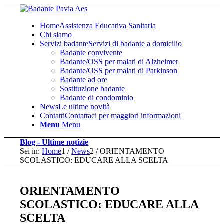
Home
Assistenza Educativa Sanitaria
Chi siamo
Servizi badante
Servizi di badante a domicilio
Badante convivente
Badante/OSS per malati di Alzheimer
Badante/OSS per malati di Parkinson
Badante ad ore
Sostituzione badante
Badante di condominio
News
Le ultime novità
Contatti
Contattaci per maggiori informazioni
Menu
Menu
Blog - Ultime notizie
Sei in:
Home
1
/
News
2
/
ORIENTAMENTO
SCOLASTICO: EDUCARE ALLA SCELTA
ORIENTAMENTO
SCOLASTICO: EDUCARE ALLA
SCELTA