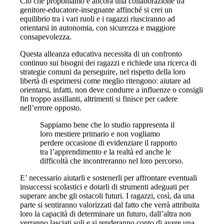
Ció che proponiamo é ancora una collaborazione tra
genitore-educatore-insegnante affinché si crei un
equilibrio tra i vari ruoli e i ragazzi riusciranno ad
orientarsi in autonomia, con sicurezza e maggiore
consapevolezza.
Questa alleanza educativa necessita di un confronto
continuo sui bisogni dei ragazzi e richiede una ricerca di
strategie comuni da perseguire, nel rispetto della loro
libertà di esprimersi come meglio ritengono: aiutare ad
orientarsi, infatti, non deve condurre a influenze o consigli
fin troppo assillanti, altrimenti si finisce per cadere
nell’errore opposto.
Sappiamo bene che lo studio rappresenta il
loro mestiere primario e non vogliamo
perdere occasione di evidenziare il rapporto
tra l’apprendimento e la realtà ed anche le
difficoltà che incontreranno nel loro percorso.
E’ necessario aiutarli e sostenerli per affrontare eventuali
insuccessi scolastici e dotarli di strumenti adeguati per
superare anche gli ostacoli futuri. I ragazzi, così, da una
parte si sentiranno valorizzati dal fatto che verrà attribuita
loro la capacità di determinare un futuro, dall’altra non
verranno lasciati soli e si renderanno conto di avere una