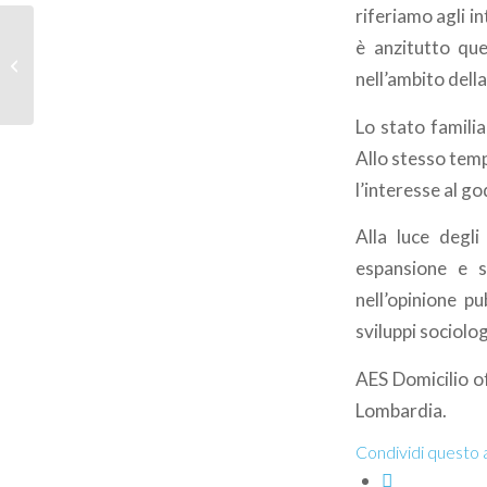
riferiamo agli i
è anzitutto que
Badante notturna
nell’ambito della
Lo stato familiar
Allo stesso temp
l’interesse al g
Alla luce degl
espansione e se
nell’opinione p
sviluppi sociolog
AES Domicilio of
Lombardia.
Condividi questo 