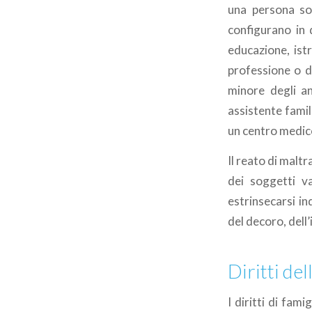
una persona sot
configurano in 
educazione, istr
professione o d
minore degli an
assistente famil
un centro medic
Il reato di malt
dei soggetti va
estrinsecarsi i
del decoro, dell
Diritti de
I diritti di fami