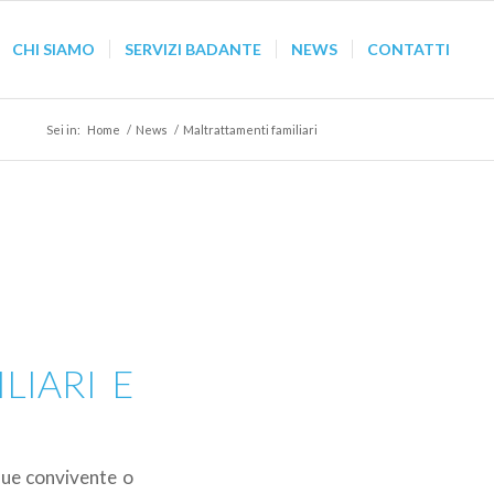
CHI SIAMO
SERVIZI BADANTE
NEWS
CONTATTI
Sei in:
Home
/
News
/
Maltrattamenti familiari
LIARI E
que convivente o