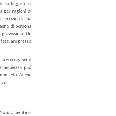
dalla legge e si
a per ragioni di
’esercizio di una
danno di persona
o gravissima. Un
effettuare presso
alla eterogeneità
ale ampiezza puó
 non solo. Anche
sivo.
i. Naturalmente ci