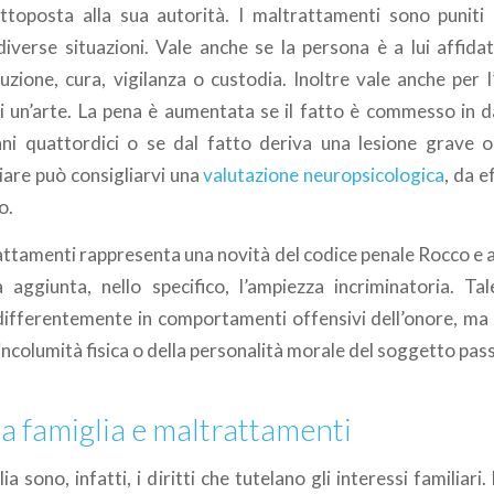
toposta alla sua autorità. I maltrattamenti sono puniti 
diverse situazioni. Vale anche se la persona è a lui affidat
uzione, cura, vigilanza o custodia. Inoltre vale anche per l
i un’arte. La pena è aumentata se il fatto è commesso in 
ni quattordici o se dal fatto deriva una lesione grave 
iare può consigliarvi una
valutazione neuropsicologica
, da 
o.
rattamenti rappresenta una novità del codice penale Rocco e 
 aggiunta, nello specifico, l’ampiezza incriminatoria. T
ndifferentemente in comportamenti offensivi dell’onore, ma
’incolumità fisica o della personalità morale del soggetto pas
lla famiglia e maltrattamenti
glia sono, infatti, i diritti che tutelano gli interessi familiar