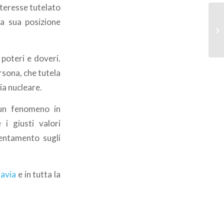
nteresse tutelato
la sua posizione
, poteri e doveri.
rsona, che tutela
ia nucleare.
 un fenomeno in
 i giusti valori
ientamento sugli
Pavia
e in tutta la