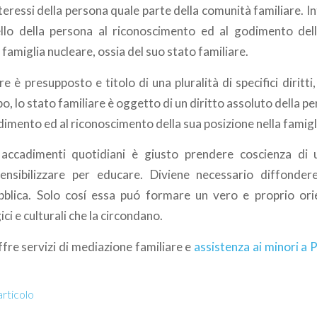
nteressi della persona quale parte della comunità familiare. I
llo della persona al riconoscimento ed al godimento del
 famiglia nucleare, ossia del suo stato familiare.
e è presupposto e titolo di una pluralità di specifici diritti
o, lo stato familiare è oggetto di un diritto assoluto della pe
odimento ed al riconoscimento della sua posizione nella famigl
i accadimenti quotidiani è giusto prendere coscienza di
nsibilizzare per educare. Diviene necessario diffondere
ubblica. Solo cosí essa puó formare un vero e proprio or
ici e culturali che la circondano.
fre servizi di mediazione familiare e
assistenza ai minori a 
articolo