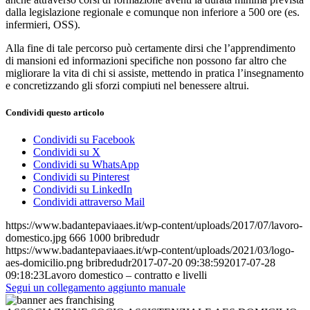
dalla legislazione regionale e comunque non inferiore a 500 ore (es.
infermieri, OSS).
Alla fine di tale percorso può certamente dirsi che l’apprendimento
di mansioni ed informazioni specifiche non possono far altro che
migliorare la vita di chi si assiste, mettendo in pratica l’insegnamento
e concretizzando gli sforzi compiuti nel benessere altrui.
Condividi questo articolo
Condividi su Facebook
Condividi su X
Condividi su WhatsApp
Condividi su Pinterest
Condividi su LinkedIn
Condividi attraverso Mail
https://www.badantepaviaaes.it/wp-content/uploads/2017/07/lavoro-
domestico.jpg
666
1000
bribredudr
https://www.badantepaviaaes.it/wp-content/uploads/2021/03/logo-
aes-domicilio.png
bribredudr
2017-07-20 09:38:59
2017-07-28
09:18:23
Lavoro domestico – contratto e livelli
Segui un collegamento aggiunto manuale