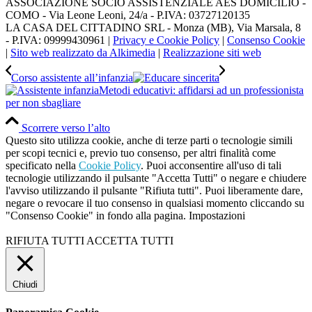
ASSOCIAZIONE SOCIO ASSISTENZIALE AES DOMICILIO -
COMO - Via Leone Leoni, 24/a - P.IVA: 03727120135
LA CASA DEL CITTADINO SRL - Monza (MB), Via Marsala, 8
- P.IVA: 09999430961 |
Privacy e Cookie Policy
|
Consenso Cookie
|
Sito web realizzato da Alkimedia
|
Realizzazione siti web
Corso assistente all’infanzia
Metodi educativi: affidarsi ad un professionista
per non sbagliare
Scorrere verso l’alto
Questo sito utilizza cookie, anche di terze parti o tecnologie simili
per scopi tecnici e, previo tuo consenso, per altri finalità come
specificato nella
Cookie Policy
. Puoi acconsentire all'uso di tali
tecnologie utilizzando il pulsante "Accetta Tutti" o negare e chiudere
l'avviso utilizzando il pulsante "Rifiuta tutti". Puoi liberamente dare,
negare o revocare il tuo consenso in qualsiasi momento cliccando su
"Consenso Cookie" in fondo alla pagina.
Impostazioni
RIFIUTA TUTTI
ACCETTA TUTTI
Chiudi