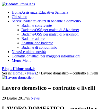
Home
Assistenza Educativa Sanitaria
Chi siamo
Servizi badante
Servizi di badante a domicilio
Badante convivente
Badante/OSS per malati di Alzheimer
Badante/OSS per malati di Parkinson
Badante ad ore
Sostituzione badante
Badante di condominio
News
Le ultime novità
Contatti
Contattaci per maggiori informazioni
Menu
Menu
Blog - Ultime notizie
Sei in:
Home
1
/
News
2
/
Lavoro domestico – contratto e livelli
Lavoro domestico – contratto e livelli
20 Luglio 2017
/
in
News
LAVORO DOMESTICO – contratto e