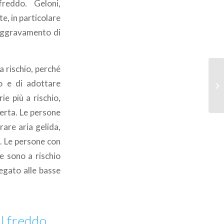
reddo. Geloni,
e, in particolare
 aggravamento di
 a rischio, perché
o e di adottare
e più a rischio,
perta. Le persone
rare aria gelida,
. Le persone con
e sono a rischio
egato alle basse
il freddo