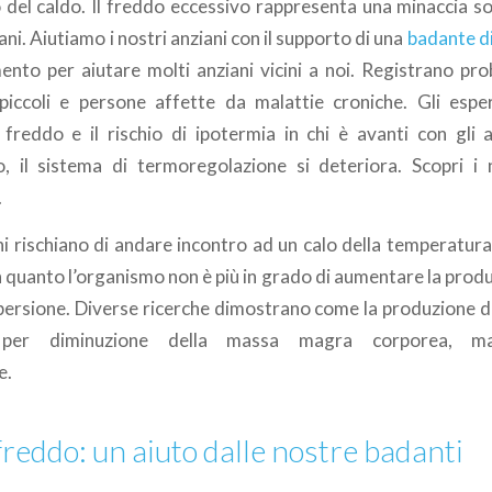
o del caldo. Il freddo eccessivo rappresenta una minaccia so
ani. Aiutiamo i nostri anziani con il supporto di una
badante d
mento per aiutare molti anziani vicini a noi. Registrano pro
iccoli e persone affette da malattie croniche. Gli espe
al freddo e il rischio di ipotermia in chi è avanti con gli 
o, il sistema di termoregolazione si deteriora. Scopri i n
.
ani rischiano di andare incontro ad un calo della temperatur
 quanto l’organismo non è più in grado di aumentare la produ
spersione. Diverse ricerche dimostrano come la produzione di
i per diminuzione della massa magra corporea, mal
e.
freddo: un aiuto dalle nostre badanti