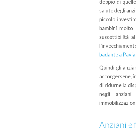
doppio di quell
salute degli anzi
piccolo investi
bambini molto p
suscettibilità 
l’invecchiament
badante a Pavia
Quindi gli anzi
accorgersene, in
di ridurne la di
negli anzian
immobilizzazion
Anziani e 