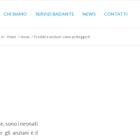
CHI SIAMO
SERVIZI BADANTE
NEWS
CONTATTI
 in:
Home
/
News
/
Freddo e anziani: come proteggerli
e, sono i neonati
 gli anziani è il