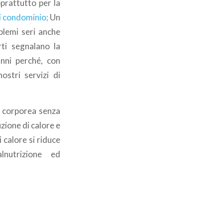
prattutto per la
i condominio;
Un
blemi seri anche
rti segnalano la
anni perché, con
ostri servizi di
a corporea senza
zione di calore e
 calore si riduce
nutrizione ed