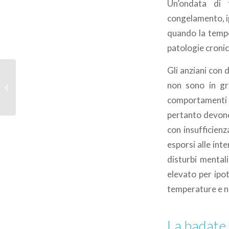
Un’ondata di 
congelamento, ip
quando la tempe
patologie cronic
Gli anziani con d
Incidenti adolescenti:
non sono in gr
educare i giovani alla
vita
comportamenti a
pertanto devono 
con insufficienz
esporsi alle in
disturbi mental
elevato per ipo
temperature e n
La badate 