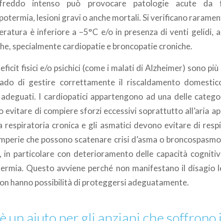
freddo intenso può provocare patologie acute da f
otermia, lesioni gravi o anche mortali. Si verificano rarament
ratura è inferiore a –5°C e/o in presenza di venti gelidi,
he, specialmente cardiopatie e broncopatie croniche.
eficit fisici e/o psichici (come i malati di Alzheimer) sono più
ado di gestire correttamente il riscaldamento domestic
deguati. I cardiopatici appartengono ad una delle categori
evitare di compiere sforzi eccessivi soprattutto all’aria a
a respiratoria cronica e gli asmatici devono evitare di respi
temperie che possono scatenare crisi d’asma o broncospasmo
i, in particolare con deterioramento delle capacità cognitiv
termia. Questo avviene perché non manifestano il disagio l
on hanno possibilità di proteggersi adeguatamente.
è un aiuto per gli anziani che soffrono 