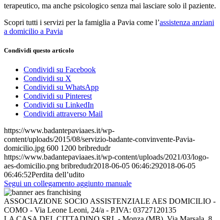
terapeutico, ma anche psicologico senza mai lasciare solo il paziente.
Scopri tutti i servizi per la famiglia a Pavia come l’
assistenza anziani
a domicilio a Pavia
Condividi questo articolo
Condividi su Facebook
Condividi su X
Condividi su WhatsApp
Condividi su Pinterest
Condividi su LinkedIn
Condividi attraverso Mail
https://www.badantepaviaaes.it/wp-
content/uploads/2015/08/servizio-badante-convinvente-Pavia-
domicilio.jpg
600
1200
bribredudr
https://www.badantepaviaaes.it/wp-content/uploads/2021/03/logo-
aes-domicilio.png
bribredudr
2018-06-05 06:46:29
2018-06-05
06:46:52
Perdita dell’udito
Segui un collegamento aggiunto manuale
ASSOCIAZIONE SOCIO ASSISTENZIALE AES DOMICILIO -
COMO - Via Leone Leoni, 24/a - P.IVA: 03727120135
LA CASA DEL CITTADINO SRL - Monza (MB), Via Marsala, 8