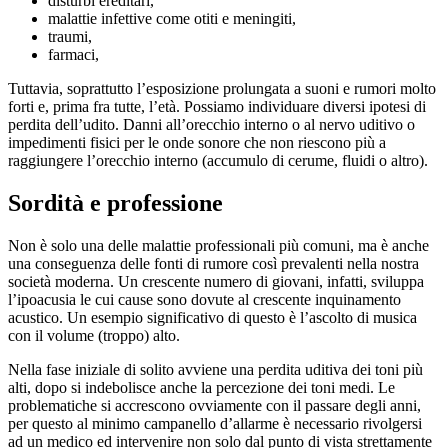
disturbi ereditari,
malattie infettive come otiti e meningiti,
traumi,
farmaci,
Tuttavia, soprattutto l’esposizione prolungata a suoni e rumori molto
forti e, prima fra tutte, l’età. Possiamo individuare diversi ipotesi di
perdita dell’udito. Danni all’orecchio interno o al nervo uditivo o
impedimenti fisici per le onde sonore che non riescono più a
raggiungere l’orecchio interno (accumulo di cerume, fluidi o altro).
Sordità e professione
Non è solo una delle malattie professionali più comuni, ma è anche
una conseguenza delle fonti di rumore così prevalenti nella nostra
società moderna. Un crescente numero di giovani, infatti, sviluppa
l’ipoacusia le cui cause sono dovute al crescente inquinamento
acustico. Un esempio significativo di questo è l’ascolto di musica
con il volume (troppo) alto.
Nella fase iniziale di solito avviene una perdita uditiva dei toni più
alti, dopo si indebolisce anche la percezione dei toni medi. Le
problematiche si accrescono ovviamente con il passare degli anni,
per questo al minimo campanello d’allarme è necessario rivolgersi
ad un medico ed intervenire non solo dal punto di vista strettamente