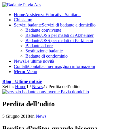
Home
Assistenza Educativa Sanitaria
Chi siamo
Servizi badante
Servizi di badante a domicilio
Badante convivente
Badante/OSS per malati di Alzheimer
Badante/OSS per malati di Parkinson
Badante ad ore
Sostituzione badante
Badante di condominio
News
Le ultime novità
Contatti
Contattaci per maggiori informazioni
Menu
Menu
Blog - Ultime notizie
Sei in:
Home
1
/
News
2
/
Perdita dell’udito
Perdita dell’udito
5 Giugno 2018
/
in
News
Perdita d’udito: quando bisogna