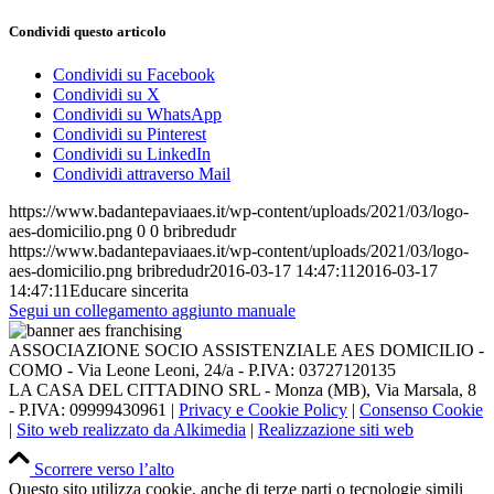
Condividi questo articolo
Condividi su Facebook
Condividi su X
Condividi su WhatsApp
Condividi su Pinterest
Condividi su LinkedIn
Condividi attraverso Mail
https://www.badantepaviaaes.it/wp-content/uploads/2021/03/logo-
aes-domicilio.png
0
0
bribredudr
https://www.badantepaviaaes.it/wp-content/uploads/2021/03/logo-
aes-domicilio.png
bribredudr
2016-03-17 14:47:11
2016-03-17
14:47:11
Educare sincerita
Segui un collegamento aggiunto manuale
ASSOCIAZIONE SOCIO ASSISTENZIALE AES DOMICILIO -
COMO - Via Leone Leoni, 24/a - P.IVA: 03727120135
LA CASA DEL CITTADINO SRL - Monza (MB), Via Marsala, 8
- P.IVA: 09999430961 |
Privacy e Cookie Policy
|
Consenso Cookie
|
Sito web realizzato da Alkimedia
|
Realizzazione siti web
Scorrere verso l’alto
Questo sito utilizza cookie, anche di terze parti o tecnologie simili