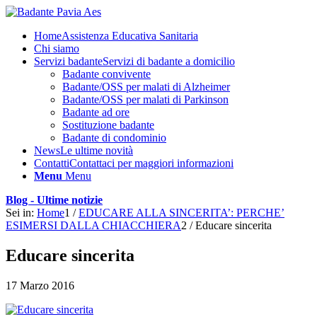
Home
Assistenza Educativa Sanitaria
Chi siamo
Servizi badante
Servizi di badante a domicilio
Badante convivente
Badante/OSS per malati di Alzheimer
Badante/OSS per malati di Parkinson
Badante ad ore
Sostituzione badante
Badante di condominio
News
Le ultime novità
Contatti
Contattaci per maggiori informazioni
Menu
Menu
Blog - Ultime notizie
Sei in:
Home
1
/
EDUCARE ALLA SINCERITA’: PERCHE’
ESIMERSI DALLA CHIACCHIERA
2
/
Educare sincerita
Educare sincerita
17 Marzo 2016